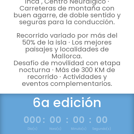
Inca , Centro Neurálgico ·
Carreteras de montaña con
buen agarre, de doble sentido y
seguras para la conducción.
Recorrido variado por más del
50% de la isla · Los mejores
paisajes y localidades de
Mallorca.
Desafío de movilidad con etapa
nocturna · Más de 300 KM de
recorrido · Actividades y
eventos complementarios.
6a edición
000
:
00
:
00
:
00
Día(s)
Hora(s)
Minuto(s)
Segundo(s)