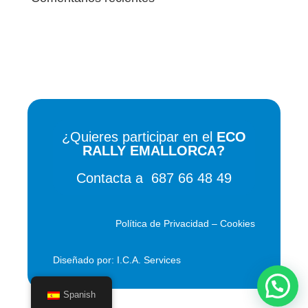
¿Quieres participar en el
ECO
RALLY EMALLORCA?
Contacta a
687 66 48 49
Política de Privacidad
–
Cookies
Diseñado por:
I.C.A. Services
Spanish